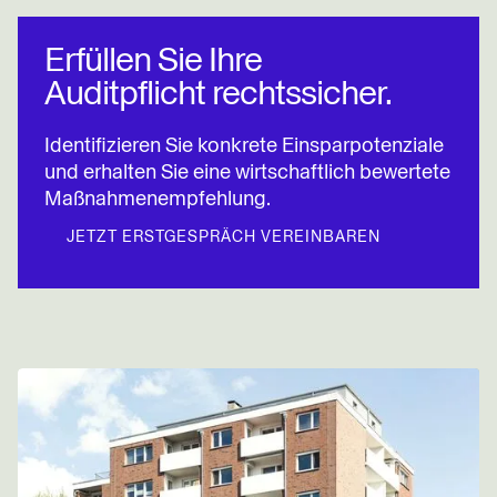
Erfüllen Sie Ihre
Auditpflicht rechtssicher.
Identifizieren Sie konkrete Einsparpotenziale
und erhalten Sie eine wirtschaftlich bewertete
Maßnahmenempfehlung.
JETZT ERSTGESPRÄCH VEREINBAREN