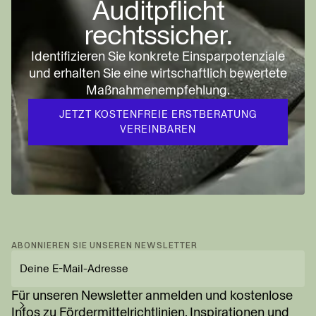
Auditpflicht
rechtssicher.
Identifizieren Sie konkrete Einsparpotenziale
und erhalten Sie eine wirtschaftlich bewertete
Maßnahmenempfehlung.
JETZT KOSTENFREIE ERSTBERATUNG
VEREINBAREN
ABONNIEREN SIE UNSEREN NEWSLETTER
E-
Mail-
Adresse
Für unseren Newsletter anmelden und kostenlose
eingeben
Infos zu Fördermittel­richtlinien, Inspirationen und